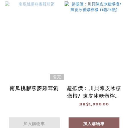
售完
南瓜桃膠燕麥雞茸粥
超抵價：川貝陳皮冰糖
燉橙/ 陳皮冰糖燉檸檬
(1箱24瓶)
HK$1,900.00
加入購物車
加入購物車