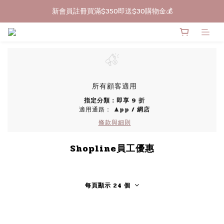
新會員註冊買滿$350即送$30購物金💰
🔥買滿$399包郵
🔥買滿$399包郵
所有顧客適用
指定分類：即享 9 折
適用通路：
App
/
網店
條款與細則
Shopline員工優惠
每頁顯示 24 個