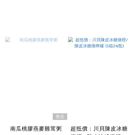
售完
南瓜桃膠燕麥雞茸粥
超抵價：川貝陳皮冰糖