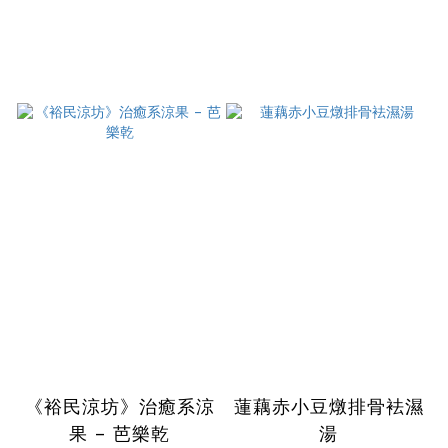
《裕民涼坊》治癒系涼
蓮藕赤小豆燉排骨袪濕
果 – 芭樂乾
湯