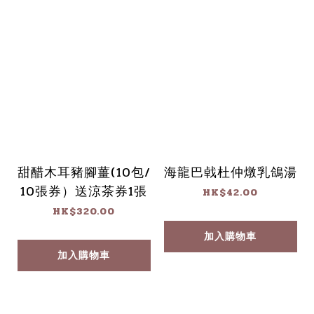
甜醋木耳豬腳薑(10包/
海龍巴㦸杜仲燉乳鴿湯
10張券）送涼茶券1張
HK$42.00
HK$320.00
加入購物車
加入購物車