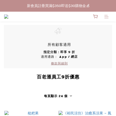
新會員註冊買滿$350即送$30購物金💰
🔥買滿$399包郵
🔥買滿$399包郵
所有顧客適用
指定分類：即享 9 折
適用通路：
App
/
網店
條款與細則
百老滙員工9折優惠
每頁顯示 24 個