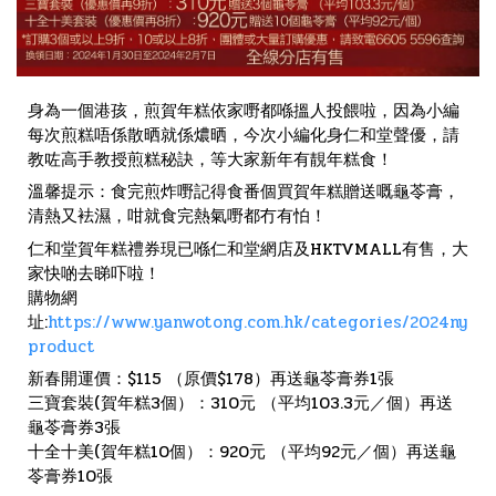
身為一個港孩，煎賀年糕依家嘢都喺搵人投餵啦，因為小編
每次煎糕唔係散晒就係燶晒，今次小編化身仁和堂聲優，請
教咗高手教授煎糕秘訣，等大家新年有靚年糕食！
溫馨提示：食完煎炸嘢記得食番個買賀年糕贈送嘅龜苓膏，
清熱又袪濕，咁就食完熱氣嘢都冇有怕！
仁和堂賀年糕禮券現已喺仁和堂網店及HKTVMALL有售，大
家快啲去睇吓啦！
購物網
址:
https://www.yanwotong.com.hk/categories/2024ny
product
新春開運價：$115 （原價$178）再送龜苓膏券1張
三寶套裝(賀年糕3個）：310元 （平均103.3元／個）再送
龜苓膏券3張
十全十美(賀年糕10個）：920元 （平均92元／個）再送龜
苓膏券10張