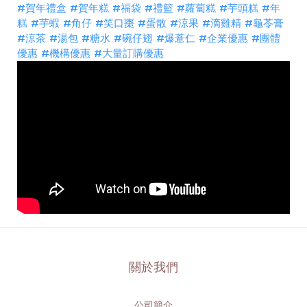
#賀年禮盒
#賀年糕
#福袋
#禮籃
#蘿蔔糕
#芋頭糕
#年
糕
#芋蝦
#角仔
#笑口棗
#蛋散
#涼果
#滴雞精
#龜苓膏
#涼茶
#湯包
#糖水
#碗仔翅
#爆薏仁
#企業優惠
#團體
優惠
#機構優惠
#大量訂購優惠
關於我們
公司簡介