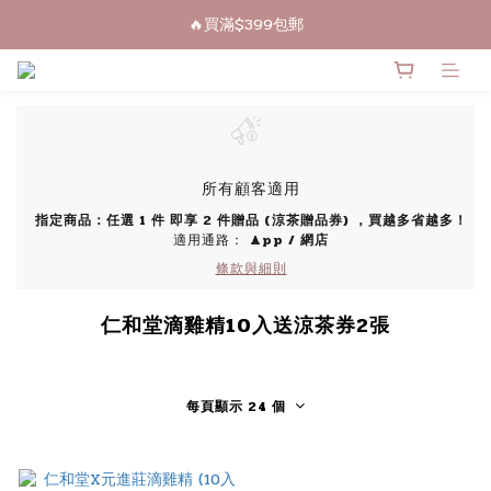
🔥買滿$399包郵
🔥買滿$399包郵
新會員註冊買滿$350即送$30購物金💰
🔥買滿$399包郵
所有顧客適用
指定商品：任選 1 件 即享 2 件贈品 (涼茶贈品券) ，買越多省越多！
適用通路：
App
/
網店
條款與細則
仁和堂滴雞精10入送涼茶券2張
每頁顯示 24 個